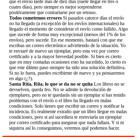
que el envío tarde más de diez días (suele llegar en tres o
cuatro días), pero siempre es mejor sorprenderse
positivamente que contrariarse por un retraso.
Todos cometemos errores
Si pasados catorce días el envío
no ha llegado (a excepción de los envíos internacionales) ha
llegado el momento de considerar el envío como fallido. Algo
que sucede de forma muy excepcional (menos del 1% de los
envíos), pero sucede. En ese momento, bastará con que me
escribas un correo electrónico advirtiendo de la situación. Yo
te enviaré de nuevo un ejemplar, pero esta vez por correo
certificado y a la mayor brevedad posible. Si bien es cierto
que en muy contadas ocasiones esto ha sucedido, lo cierto es
que este último paso siempre ha sido una solución definitiva.
Si no lo fuera, puedes escribirme de nuevo y ya pensaremos
en algo (¿?).
Santa Rita, Rita, lo que se da no se quita
Los libros no se
devuelven, queda feo. No se admite la devolución de
ejemplares, pero no te quedarás sin un ejemplar si has tenido
problemas con el envío o el libro ha llegado en malas
condiciones. Solo tienes que escribir un correo y notificar la
incidencia. Es realmente extraño que un libro llegue en malas
condiciones, pero si así sucediera te reenviaría un ejemplar
por correo certificado para asegurar que nada fallara. Y si ni
siquiera así lo conseguimos, veremos qué podemos hacer.