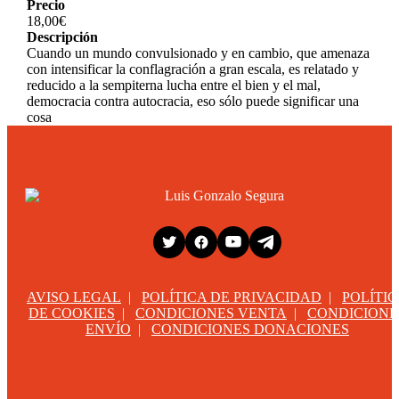
Precio
18,00€
Descripción
Cuando un mundo convulsionado y en cambio, que amenaza
con intensificar la conflagración a gran escala, es relatado y
reducido a la sempiterna lucha entre el bien y el mal,
democracia contra autocracia, eso sólo puede significar una
cosa
AVISO LEGAL
|
POLÍTICA DE PRIVACIDAD
|
POLÍTI
DE COOKIES
|
CONDICIONES VENTA
|
CONDICIONE
ENVÍO
|
CONDICIONES DONACIONES